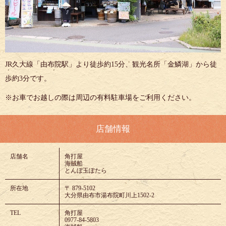
JR久大線「由布院駅」より徒歩約15分、観光名所「金鱗湖」から徒
歩約3分です。
※お車でお越しの際は周辺の有料駐車場をご利用ください。
店舗情報
店舗名
角打屋
海賊船
とんぼ玉ぽたら
所在地
〒 879-5102
大分県由布市湯布院町川上1502-2
TEL
角打屋
0977-84-5803