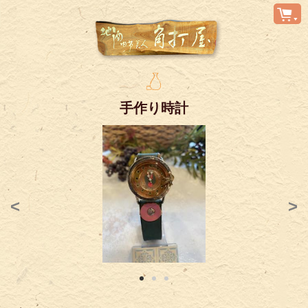
手作り時計
<
>