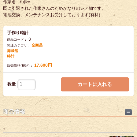
作家名 fujiko
既に引退された作家さんのためかなりのレア物です。
電池交換、メンテナンスお受けしております(有料)
手作り時計
3
商品コード：
全商品
関連カテゴリ：
海賊船
時計
17,600
円
販売価格(税込)：
数量
カートに入れる
商品情報
。