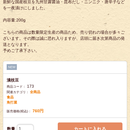
新鮮な国産枝豆を九州甘露醤油・昆布だし・ニンニク・唐辛子など
を一夜漬けにしました。
内容量:200g
こちらの商品は数量限定生産の商品ため、売り切れの場合が多々ご
ざいます。その際は誠に恐れ入りますが、店頭に届き次第商品の発
送となります。
予めご了承下さい。
NEW
漬枝豆
173
商品コード：
全商品
関連カテゴリ：
食品
角打屋
760
円
販売価格(税込)：
数量
カートに入れる