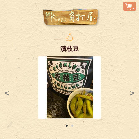
漬枝豆
<
>