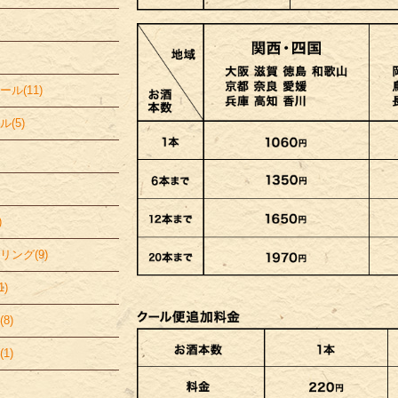
ル(11)
(5)
)
ング(9)
)
8)
1)