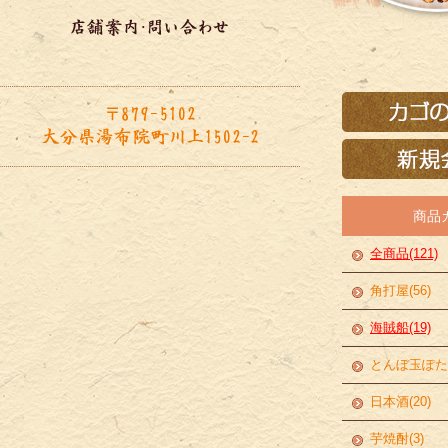
商品
全商品(121)
角打屋(56)
海賊船(19)
とんぼ玉ぽたら
日本酒(20)
芋焼酎(3)