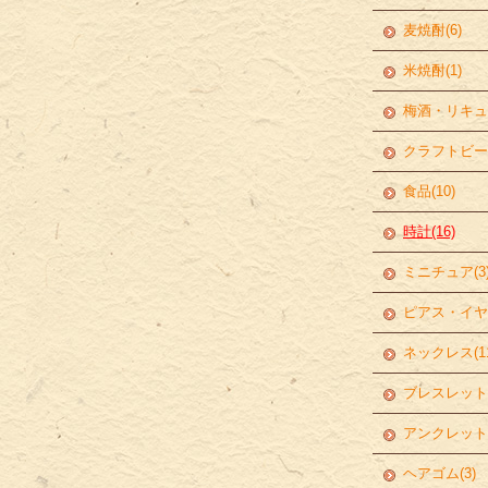
麦焼酎(6)
米焼酎(1)
梅酒・リキュー
クラフトビール
食品(10)
時計(16)
ミニチュア(3
ピアス・イヤリ
ネックレス(11
ブレスレット(
アンクレット(
ヘアゴム(3)