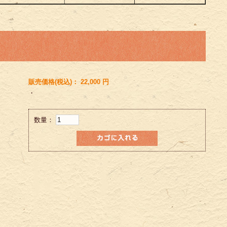
販売価格(税込)：
22,000
円
・
数量：