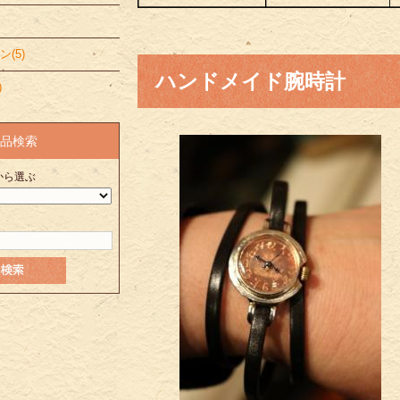
(5)
ハンドメイド腕時計
)
品検索
から選ぶ